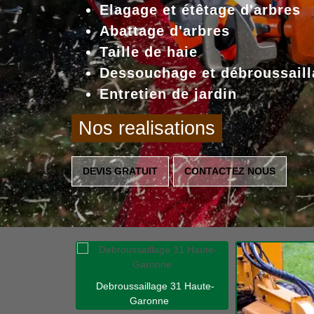
Elagage et étêtage d'arbres
Abattage d'arbres
Taille de haie
Dessouchage et débroussaill
Entretien de jardin
Nos realisations
DEVIS GRATUIT
CONTACTEZ NOUS
Debroussaillage 31 Haute-
Garonne