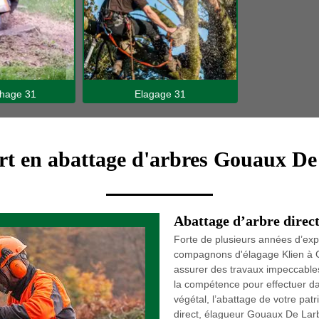
hage 31
Elagage 31
ert en abattage d'arbres Gouaux De
Abattage d’arbre direc
Forte de plusieurs années d’expé
compagnons d'élagage Klien à 
assurer des travaux impeccables
la compétence pour effectuer dan
végétal, l’abattage de votre pat
direct, élagueur Gouaux De Lar