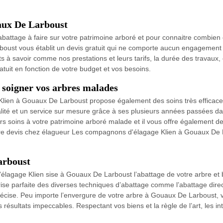
uaux De Larboust
’abattage à faire sur votre patrimoine arboré et pour connaitre combien 
ust vous établit un devis gratuit qui ne comporte aucun engagement de
ts à savoir comme nos prestations et leurs tarifs, la durée des travau
ratuit en fonction de votre budget et vos besoins.
soigner vos arbres malades
lien à Gouaux De Larboust propose également des soins très efficace
alité et un service sur mesure grâce à ses plusieurs années passées d
rs soins à votre patrimoine arboré malade et il vous offre également de
re devis chez élagueur Les compagnons d'élagage Klien à Gouaux De L
arboust
lagage Klien sise à Gouaux De Larboust l’abattage de votre arbre et bén
 parfaite des diverses techniques d’abattage comme l’abattage directi
récise. Peu importe l’envergure de votre arbre à Gouaux De Larboust, v
s résultats impeccables. Respectant vos biens et la règle de l’art, les