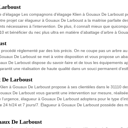
 Larboust
rise d’élagage Les compagnons d'élagage Klien à Gouaux De Larboust po
votre projet car élagueur à Gouaux De Larboust a la maitrise parfaite d
 nécessaires à l’intervention. De plus, il connaît mieux que quiconque 
10 et bénéficier du nec plus ultra en matière d’abattage d’arbre à Gou
ust
procédé réglementé par des lois précis. On ne coupe pas un arbre au h
uaux De Larboust se met à votre disposition et vous propose un abattag
aux De Larboust dispose du savoir-faire et de tous les équipements ap
rantit une réalisation de haute qualité dans un souci permanent d’esth
x De Larboust
lien à Gouaux De Larboust propose à ses clientèles dans le 31110 des 
ouaux De Larboust vous garantit une intervention sur mesure, réalisée
e l’urgence, élagueur à Gouaux De Larboust adoptera pour le type d’int
e 24 h/24 et 7 jours/7. Élagueur à Gouaux De Larboust possède des ma
uaux De Larboust