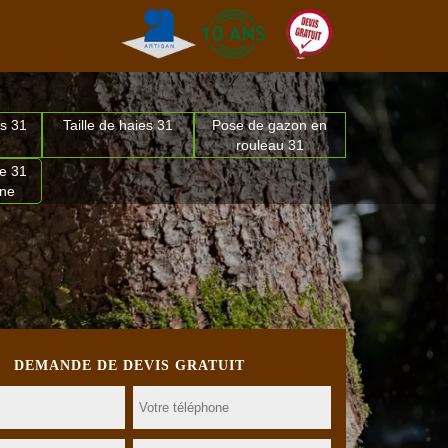
s 31
Taille de haies 31
Pose de gazon en
rouleau 31
e 31
nne
DEMANDE DE DEVIS GRATUIT