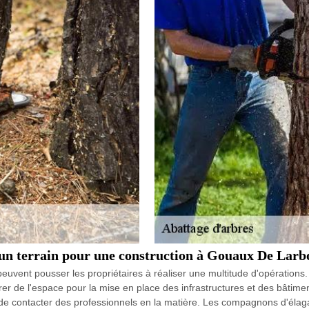
 un terrain pour une construction à Gouaux De Larb
euvent pousser les propriétaires à réaliser une multitude d'opérations. 
er de l'espace pour la mise en place des infrastructures et des bâtiments
ile de contacter des professionnels en la matière. Les compagnons d'élaga