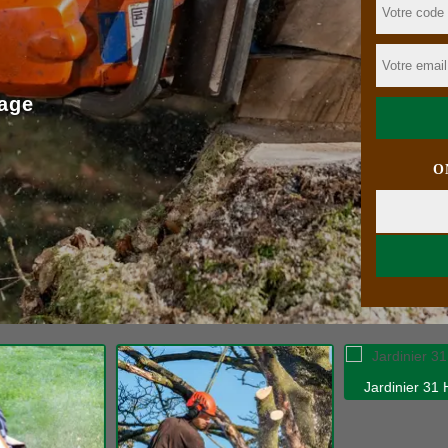
age
O
Jardinier 31