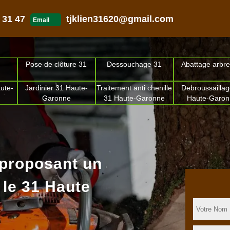
 31 47
tjklien31620@gmail.com
Email
Pose de clôture 31
Dessouchage 31
Abattage arbre
ute-
Jardinier 31 Haute-
Traitement anti chenille
Debroussaillag
Garonne
31 Haute-Garonne
Haute-Garo
 proposant un
 le 31 Haute