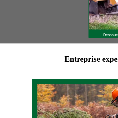
rbres 31
Dessouc
Entreprise exp