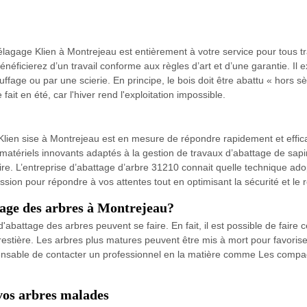
lagage Klien à Montrejeau est entièrement à votre service pour tous tr
éficierez d’un travail conforme aux règles d’art et d’une garantie. Il e
auffage ou par une scierie. En principe, le bois doit être abattu « hors 
ait en été, car l'hiver rend l'exploitation impossible.
Klien sise à Montrejeau est en mesure de répondre rapidement et eff
atériels innovants adaptés à la gestion de travaux d’abattage de sapin
ire. L’entreprise d’abattage d’arbre 31210 connait quelle technique ad
ssion pour répondre à vos attentes tout en optimisant la sécurité et le
tage des arbres à Montrejeau?
d'abattage des arbres peuvent se faire. En fait, il est possible de faire
forestière. Les arbres plus matures peuvent être mis à mort pour favoris
ensable de contacter un professionnel en la matière comme Les compagn
vos arbres malades