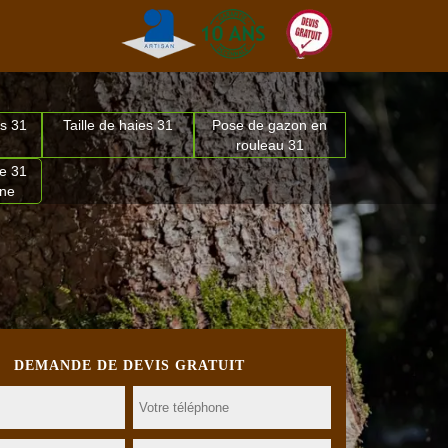
s 31
Taille de haies 31
Pose de gazon en
rouleau 31
e 31
nne
DEMANDE DE DEVIS GRATUIT