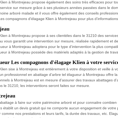
lien à Montrejeau propose également des soins très efficaces pour to
un service sur mesure grâce à ses plusieurs années passées dans le dom
imoine arboré malade et il vous offre également des conseils professionn
es compagnons d'élagage Klien à Montrejeau pour plus d’informations 
jeau
ien à Montrejeau propose à ses clientèles dans le 31210 des services 
u vous garantit une intervention sur mesure, réalisée rapidement et de
agueur à Montrejeau adoptera pour le type d’intervention la plus compat
agueur à Montrejeau possède des matériels adaptés à la gestion de trav
ueur Les compagnons d'élagage Klien à votre servic
en sise à Montrejeau est entièrement à votre disposition et veille à vou
’un professionnel en abattage d’arbre tel élagueur à Montrejeau offre la 
sionnels à Montrejeau est en mesure d’assurer des travaux abattages d
ns le 31210, les interventions seront faites sur mesure.
trejeau
’abattage à faire sur votre patrimoine arboré et pour connaitre combien 
établit un devis gratuit qui ne comporte aucun engagement de votre p
r comme nos prestations et leurs tarifs, la durée des travaux, etc. Elag