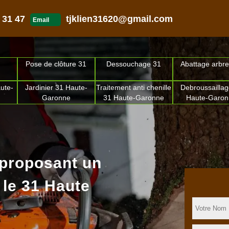
 31 47
tjklien31620@gmail.com
Email
Pose de clôture 31
Dessouchage 31
Abattage arbre
ute-
Jardinier 31 Haute-
Traitement anti chenille
Debroussaillag
Garonne
31 Haute-Garonne
Haute-Garo
 proposant un
 le 31 Haute