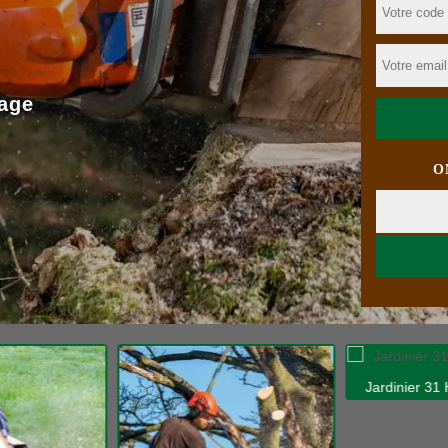
age
O
Jardinier 31