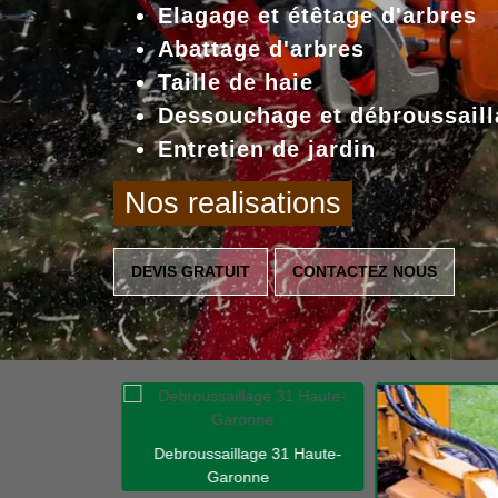
Elagage et étêtage d'arbres
Abattage d'arbres
Taille de haie
Dessouchage et débroussaill
Entretien de jardin
Nos realisations
DEVIS GRATUIT
CONTACTEZ NOUS
Debroussaillage 31 Haute-
Garonne