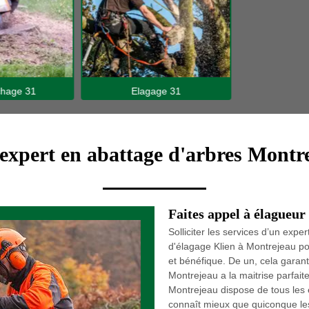
hage 31
Elagage 31
 expert en abattage d'arbres Montr
Faites appel à élagueu
Solliciter les services d’un ex
d'élagage Klien à Montrejeau po
et bénéfique. De un, cela garanti
Montrejeau a la maitrise parfai
Montrejeau dispose de tous les é
connaît mieux que quiconque les