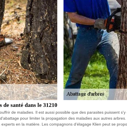
s de santé dans le 31210
ffrir de maladies. Il est aussi possible que des parasites puissent s'y
ux d'abattage pour limiter la propagation des maladies aux autres arbres. 
s experts en la matière. Les compagnons d'élagage Klien peut se proposer