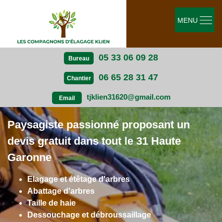
MENU
05 33 06 09 28
Bureau
06 65 28 31 47
Chantier
tjklien31620@gmail.com
Email
Paysagiste passionné proposant un
devis gratuit dans tout le 31 Haute
Garonne
Elagage et étêtage d'arbres
Abattage d'arbres
Taille de haie
Dessouchage et débroussaillage