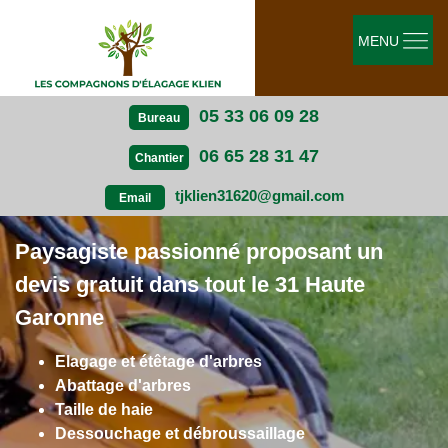
MENU
05 33 06 09 28
Bureau
06 65 28 31 47
Chantier
tjklien31620@gmail.com
Email
Paysagiste passionné proposant un
devis gratuit dans tout le 31 Haute
Garonne
Elagage et étêtage d'arbres
Abattage d'arbres
Taille de haie
Dessouchage et débroussaillage