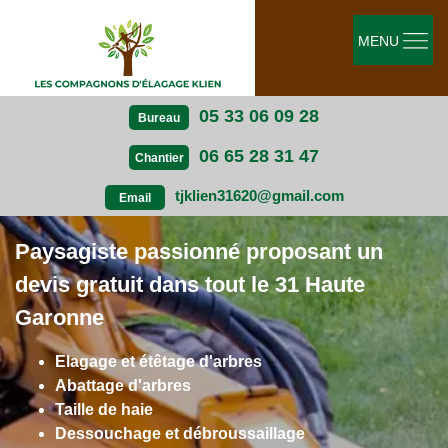
MENU
05 33 06 09 28
Bureau
06 65 28 31 47
Chantier
tjklien31620@gmail.com
Email
Paysagiste passionné proposant un
devis gratuit dans tout le 31 Haute
Garonne
Elagage et étêtage d'arbres
Abattage d'arbres
Taille de haie
Dessouchage et débroussaillage