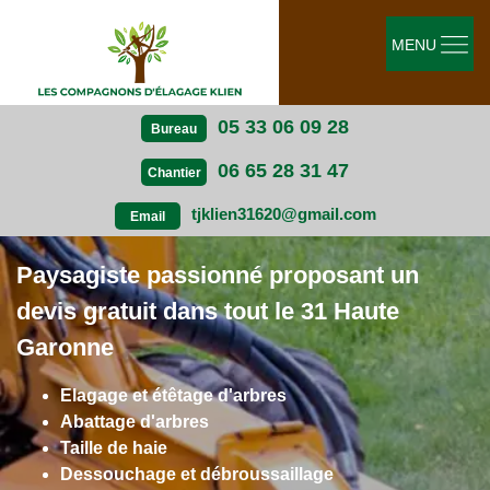
MENU
05 33 06 09 28
Bureau
06 65 28 31 47
Chantier
tjklien31620@gmail.com
Email
Paysagiste passionné proposant un
devis gratuit dans tout le 31 Haute
Garonne
Elagage et étêtage d'arbres
Abattage d'arbres
Taille de haie
Dessouchage et débroussaillage