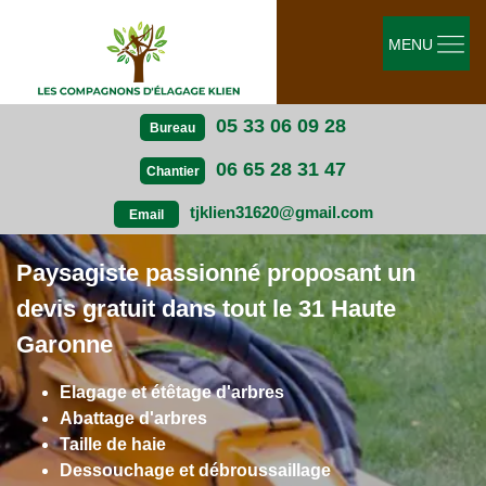
MENU
05 33 06 09 28
Bureau
06 65 28 31 47
Chantier
tjklien31620@gmail.com
Email
Paysagiste passionné proposant un
devis gratuit dans tout le 31 Haute
Garonne
Elagage et étêtage d'arbres
Abattage d'arbres
Taille de haie
Dessouchage et débroussaillage