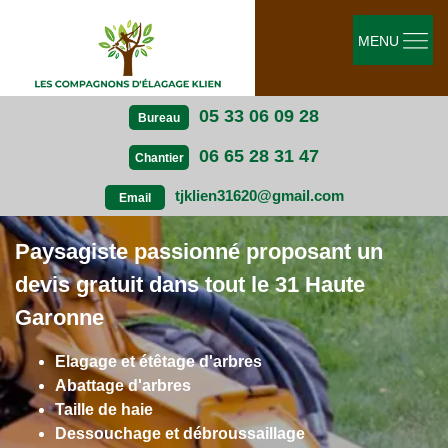
MENU
05 33 06 09 28
Bureau
06 65 28 31 47
Chantier
tjklien31620@gmail.com
Email
Paysagiste passionné proposant un
devis gratuit dans tout le 31 Haute
Garonne
Elagage et étêtage d'arbres
Abattage d'arbres
Taille de haie
Dessouchage et débroussaillage