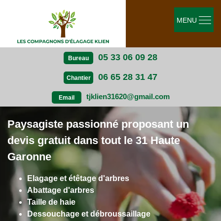
MENU
05 33 06 09 28
Bureau
06 65 28 31 47
Chantier
tjklien31620@gmail.com
Email
Paysagiste passionné proposant un
devis gratuit dans tout le 31 Haute
Garonne
Elagage et étêtage d'arbres
Abattage d'arbres
Taille de haie
Dessouchage et débroussaillage