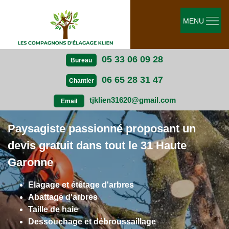
MENU
05 33 06 09 28
Bureau
06 65 28 31 47
Chantier
tjklien31620@gmail.com
Email
Paysagiste passionné proposant un
devis gratuit dans tout le 31 Haute
Garonne
Elagage et étêtage d'arbres
Abattage d'arbres
Taille de haie
Dessouchage et débroussaillage