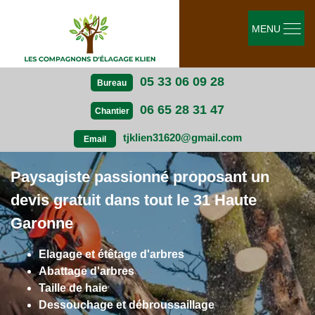
MENU
05 33 06 09 28
Bureau
06 65 28 31 47
Chantier
tjklien31620@gmail.com
Email
Paysagiste passionné proposant un
devis gratuit dans tout le 31 Haute
Garonne
Elagage et étêtage d'arbres
Abattage d'arbres
Taille de haie
Dessouchage et débroussaillage