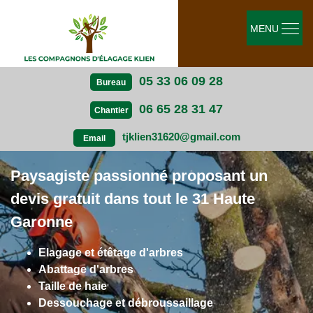
MENU
05 33 06 09 28
Bureau
06 65 28 31 47
Chantier
tjklien31620@gmail.com
Email
Paysagiste passionné proposant un
devis gratuit dans tout le 31 Haute
Garonne
Elagage et étêtage d'arbres
Abattage d'arbres
Taille de haie
Dessouchage et débroussaillage