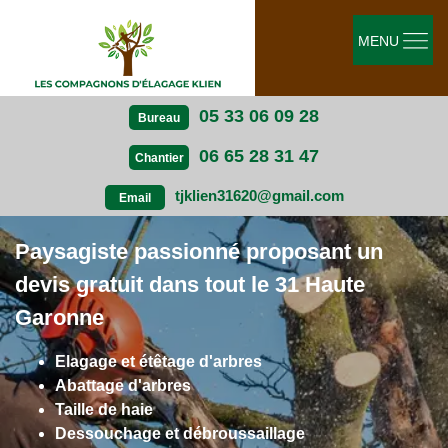
MENU
05 33 06 09 28
Bureau
06 65 28 31 47
Chantier
tjklien31620@gmail.com
Email
Paysagiste passionné proposant un
devis gratuit dans tout le 31 Haute
Garonne
Elagage et étêtage d'arbres
Abattage d'arbres
Taille de haie
Dessouchage et débroussaillage