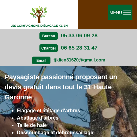
MENU
05 33 06 09 28
Bureau
06 65 28 31 47
Chantier
tjklien31620@gmail.com
Email
Paysagiste passionné proposant un
devis gratuit dans tout le 31 Haute
Garonne
Elagage et étêtage d'arbres
Abattage d'arbres
Taille de haie
Dessouchage et débroussaillage