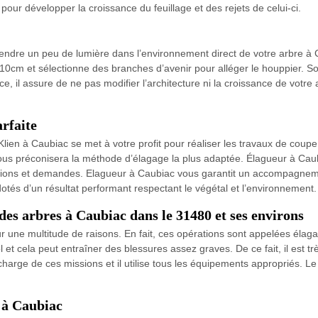
pour développer la croissance du feuillage et des rejets de celui-ci.
 rendre un peu de lumière dans l’environnement direct de votre arbre 
0cm et sélectionne des branches d’avenir pour alléger le houppier. So
nce, il assure de ne pas modifier l’architecture ni la croissance de votre
arfaite
ien à Caubiac se met à votre profit pour réaliser les travaux de coup
ous préconisera la méthode d’élagage la plus adaptée. Élagueur à Cau
uestions et demandes. Elagueur à Caubiac vous garantit un accompagnem
otés d’un résultat performant respectant le végétal et l’environnement.
des arbres à Caubiac dans le 31480 et ses environs
une multitude de raisons. En fait, ces opérations sont appelées élaga
l et cela peut entraîner des blessures assez graves. De ce fait, il est 
rge de ces missions et il utilise tous les équipements appropriés. Le d
 à Caubiac