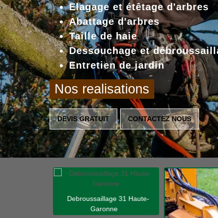
Elagage et étêtage d'arbres
Abattage d'arbres
Taille de haie
Dessouchage et débroussaill
Entretien de jardin
Nos realisations
DEVIS GRATUIT
CONTACTEZ NOUS
Debroussaillage 31 Haute-
Garonne