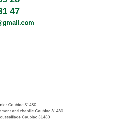
31 47
0@gmail.com
inier Caubiac 31480
tement anti chenille Caubiac 31480
oussaillage Caubiac 31480