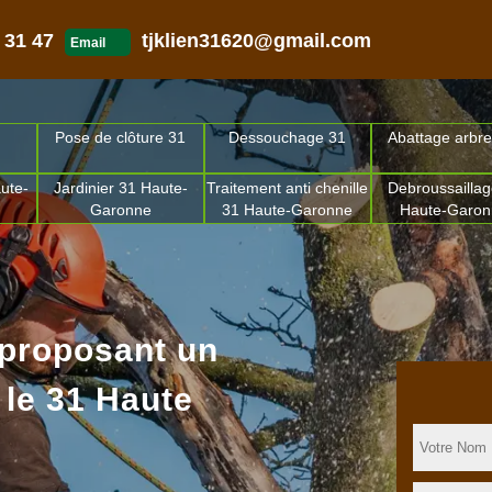
 31 47
tjklien31620@gmail.com
Email
Pose de clôture 31
Dessouchage 31
Abattage arbre
ute-
Jardinier 31 Haute-
Traitement anti chenille
Debroussaillag
Garonne
31 Haute-Garonne
Haute-Garo
 proposant un
 le 31 Haute