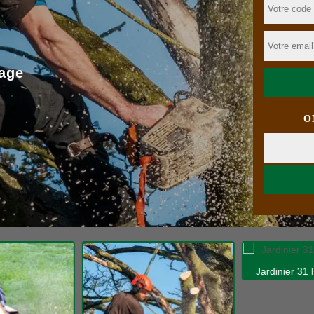
age
O
Jardinier 31