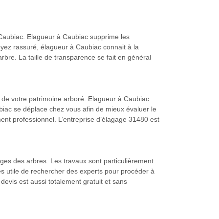
à Caubiac. Elagueur à Caubiac supprime les
yez rassuré, élagueur à Caubiac connait à la
 arbre. La taille de transparence se fait en général
e de votre patrimoine arboré. Elagueur à Caubiac
biac se déplace chez vous afin de mieux évaluer le
ent professionnel. L’entreprise d’élagage 31480 est
ges des arbres. Les travaux sont particulièrement
très utile de rechercher des experts pour procéder à
evis est aussi totalement gratuit et sans