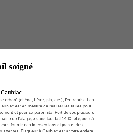
Taille 
il soigné
à Caubiac
e arboré (chêne, hêtre, pin, etc.), l’entreprise Les
ubiac est en mesure de réaliser les tailles pour
ement et pour sa pérennité. Fort de ses plusieurs
maine de l’élagage dans tout le 31480, élagueur à
vous fournir des interventions dignes et des
os attentes. Elagueur à Caubiac est à votre entière