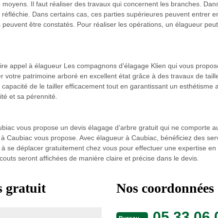
de moyens. Il faut réaliser des travaux qui concernent les branches. Da
éfléchie. Dans certains cas, ces parties supérieures peuvent entrer en 
peuvent être constatés. Pour réaliser les opérations, un élagueur peut s
 faire appel à élagueur Les compagnons d'élagage Klien qui vous propos
votre patrimoine arboré en excellent état grâce à des travaux de taille
capacité de le tailler efficacement tout en garantissant un esthétisme as
ité et sa pérennité.
biac vous propose un devis élagage d’arbre gratuit qui ne comporte 
à Caubiac vous propose. Avec élagueur à Caubiac, bénéficiez des servic
à se déplacer gratuitement chez vous pour effectuer une expertise en 
 couts seront affichées de manière claire et précise dans le devis.
 gratuit
Nos coordonnées
05 33 06 