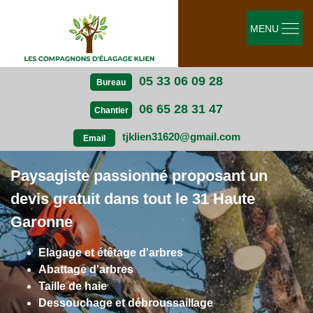
MENU
05 33 06 09 28
Bureau
06 65 28 31 47
Chantier
tjklien31620@gmail.com
Email
Paysagiste passionné proposant un
devis gratuit dans tout le 31 Haute
Garonne
Elagage et étêtage d'arbres
Abattage d'arbres
Taille de haie
Dessouchage et débroussaillage