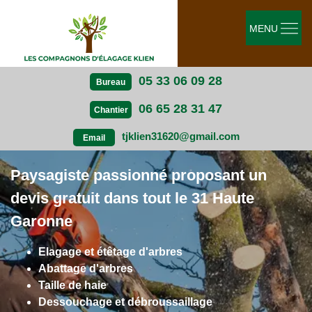
MENU
05 33 06 09 28
Bureau
06 65 28 31 47
Chantier
tjklien31620@gmail.com
Email
Paysagiste passionné proposant un
devis gratuit dans tout le 31 Haute
Garonne
Elagage et étêtage d'arbres
Abattage d'arbres
Taille de haie
Dessouchage et débroussaillage