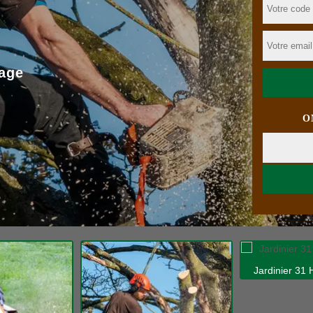
age
O
Jardinier 31