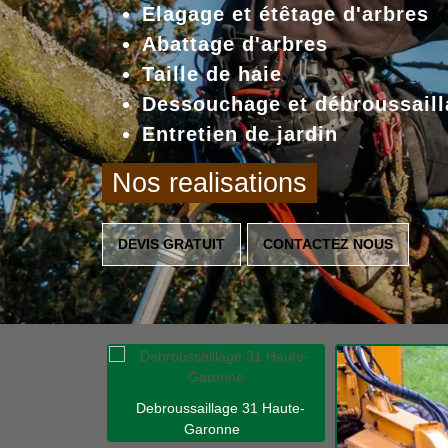
Elagage et étêtage d'arbres
Abattage d'arbres
Taille de haie
Dessouchage et débroussaill
Entretien de jardin
Nos realisations
DEVIS GRATUIT
CONTACTEZ NOUS
Debroussaillage 31 Haute-
Garonne