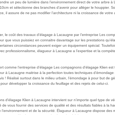
 rendre un peu de lumière dans l’environnement direct de votre arbre
0cm et sélectionne des branches d’avenir pour alléger le houppier. S
nce, il assure de ne pas modifier l’architecture ni la croissance de votre
r, le coût des travaux d’élagage à Lacaugne par l’entreprise Les comp
r que vous puissiez en connaitre davantage sur les prestations qu’éla
Certaines circonstances peuvent exiger un équipement spécial. Toutefo
vec professionnalisme, élagueur à Lacaugne a l’expertise et la compéte
t comme l’entreprise d’élagage Les compagnons d'élagage Klien est tr
ueur à Lacaugne maitrise à la perfection toutes techniques d’émondage
vis ! Réalisé surtout dans le milieu urbain, l’émondage à pour but de
pour développer la croissance du feuillage et des rejets de celui-ci.
 d'élagage Klien à Lacaugne intervient sur n’importe quel type de végét
 de vous fournir des services de qualité et des résultats fiables à la 
l de l’environnement et de la sécurité. Élagueur à Lacaugne dispose de