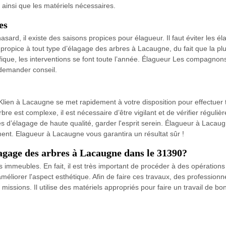
ainsi que les matériels nécessaires.
es
 hasard, il existe des saisons propices pour élagueur. Il faut éviter les
s propice à tout type d’élagage des arbres à Lacaugne, du fait que la pl
ique, les interventions se font toute l’année. Élagueur Les compagnon
 demander conseil.
ien à Lacaugne se met rapidement à votre disposition pour effectuer t
bre est complexe, il est nécessaire d’être vigilant et de vérifier réguliè
d’élagage de haute qualité, garder l'esprit serein. Élagueur à Lacaugn
ment. Elagueur à Lacaugne vous garantira un résultat sûr !
lagage des arbres à Lacaugne dans le 31390?
immeubles. En fait, il est très important de procéder à des opérations
éliorer l'aspect esthétique. Afin de faire ces travaux, des professio
sions. Il utilise des matériels appropriés pour faire un travail de bon