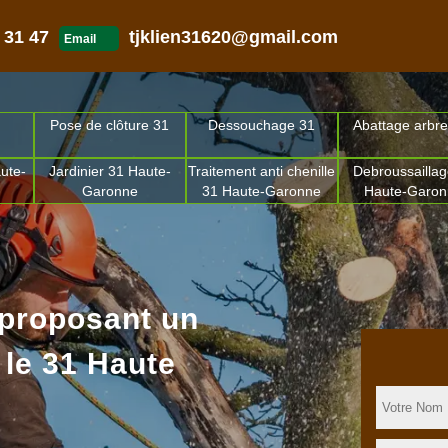
 31 47
tjklien31620@gmail.com
Email
Pose de clôture 31
Dessouchage 31
Abattage arbre
ute-
Jardinier 31 Haute-
Traitement anti chenille
Debroussaillag
Garonne
31 Haute-Garonne
Haute-Garo
 proposant un
 le 31 Haute