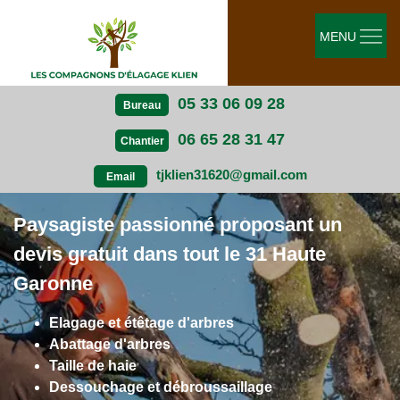
MENU
05 33 06 09 28
Bureau
06 65 28 31 47
Chantier
tjklien31620@gmail.com
Email
Paysagiste passionné proposant un
devis gratuit dans tout le 31 Haute
Garonne
Elagage et étêtage d'arbres
Abattage d'arbres
Taille de haie
Dessouchage et débroussaillage