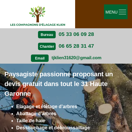
MENU
05 33 06 09 28
Bureau
06 65 28 31 47
Chantier
tjklien31620@gmail.com
Email
Paysagiste passionné proposant un
devis gratuit dans tout le 31 Haute
Garonne
Elagage et étêtage d'arbres
Abattage d'arbres
Taille de haie
Dessouchage et débroussaillage