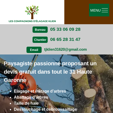
MENU
05 33 06 09 28
Bureau
06 65 28 31 47
Chantier
tjklien31620@gmail.com
Email
Paysagiste passionné proposant un
devis gratuit dans tout le 31 Haute
Garonne
Elagage et étêtage d'arbres
Abattage d'arbres
Taille de haie
Dessouchage et débroussaillage