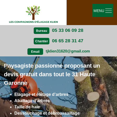
MENU
05 33 06 09 28
Bureau
06 65 28 31 47
Chantier
tjklien31620@gmail.com
Email
Paysagiste passionné proposant un
devis gratuit dans tout le 31 Haute
Garonne
Elagage et étêtage d'arbres
Abattage d'arbres
Taille de haie
Dessouchage et débroussaillage