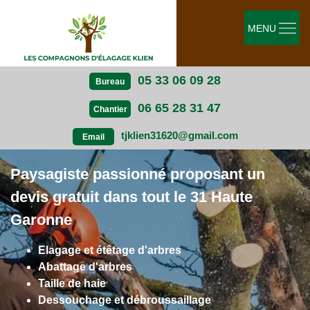
MENU
05 33 06 09 28
Bureau
06 65 28 31 47
Chantier
tjklien31620@gmail.com
Email
Paysagiste passionné proposant un
devis gratuit dans tout le 31 Haute
Garonne
Elagage et étêtage d'arbres
Abattage d'arbres
Taille de haie
Dessouchage et débroussaillage