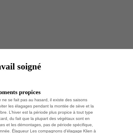
Taille 
vail soigné
moments propices
e ne se fait pas au hasard, il existe des saisons
éviter les élagages pendant la montée de sève et la
re. L’hiver est la période plus propice à tout type
ard, du fait que la plupart des végétaux sont en
ages et les démontages, pas de période spécifique,
 l’année. Élagueur Les compagnons d'élagage Klien à