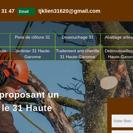
 31 47
tjklien31620@gmail.com
Email
Pose de clôture 31
Dessouchage 31
Abattage arbre
ute-
Jardinier 31 Haute-
Traitement anti chenille
Debroussaillag
Garonne
31 Haute-Garonne
Haute-Garo
 proposant un
 le 31 Haute