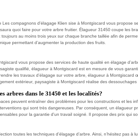
ge Les compagnons d'élagage Klien sise à Montgiscard vous propose ses s
saura quoi faire pour votre arbre fruitier. Élagueur 31450 coupe les bra
 toujours au moins trois yeux sur chaque branche taillée afin de permett
technique permettant d’augmenter la production des fruits.
tgiscard vous propose des services de haute qualité en élagage d’arbr
aysagiste qualifié, élagueur à Montgiscard est en mesure de vous garant
reprendre les travaux d’élagage sur votre arbre, élagueur à Montgiscard
gement extérieur, paysagiste à Montgiscard réalise des dessouchages d’
es arbres dans le 31450 et les localités?
ces peuvent entraîner des problèmes pour les constructions et les infra
nterventions qui sont très dangereuses. Par conséquent, un élagueur
ispensables pour la garantie d'un travail soigné. Il propose des prix qui so
ection toutes les techniques d’élagage d’arbre. Ainsi, n’hésitez pas à lu