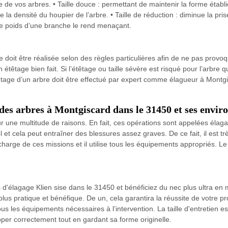
e de vos arbres. • Taille douce : permettant de maintenir la forme établie 
inue la densité du houpier de l’arbre. • Taille de réduction : diminue la p
t le poids d’une branche le rend menaçant.
lle doit être réalisée selon des règles particulières afin de ne pas provoq
étêtage bien fait. Si l’étêtage ou taille sévère est risqué pour l’arbre qua
étêtage d’un arbre doit être effectué par expert comme élagueur à Montgi
des arbres à Montgiscard dans le 31450 et ses envir
une multitude de raisons. En fait, ces opérations sont appelées élaga
l et cela peut entraîner des blessures assez graves. De ce fait, il est 
rge de ces missions et il utilise tous les équipements appropriés. Le d
'élagage Klien sise dans le 31450 et bénéficiez du nec plus ultra en ma
plus pratique et bénéfique. De un, cela garantira la réussite de votre pro
us les équipements nécessaires à l’intervention. La taille d'entretien e
per correctement tout en gardant sa forme originelle.