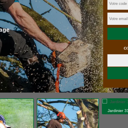
age
O
Jardinier 31