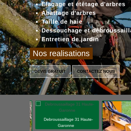
Elagage et étêtage d'arbres
Abattage d'arbres
Taille de haie
Dessouchage et débroussaill
Entretien de jardin
Nos realisations
DEVIS GRATUIT
CONTACTEZ NOUS
Debroussaillage 31 Haute-
Garonne