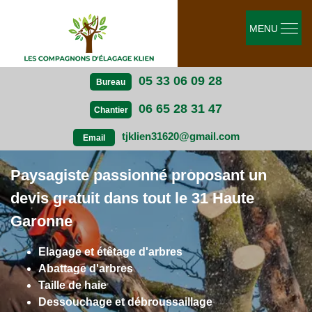
MENU
05 33 06 09 28
Bureau
06 65 28 31 47
Chantier
tjklien31620@gmail.com
Email
Paysagiste passionné proposant un
devis gratuit dans tout le 31 Haute
Garonne
Elagage et étêtage d'arbres
Abattage d'arbres
Taille de haie
Dessouchage et débroussaillage