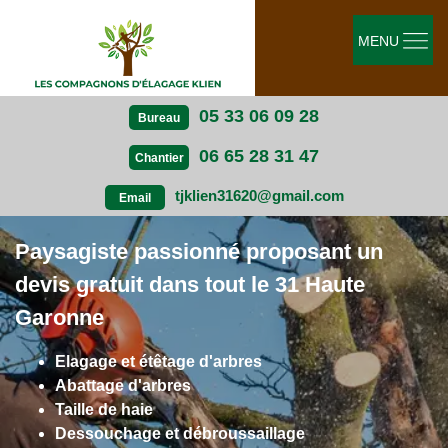
MENU
05 33 06 09 28
Bureau
06 65 28 31 47
Chantier
tjklien31620@gmail.com
Email
Paysagiste passionné proposant un
devis gratuit dans tout le 31 Haute
Garonne
Elagage et étêtage d'arbres
Abattage d'arbres
Taille de haie
Dessouchage et débroussaillage