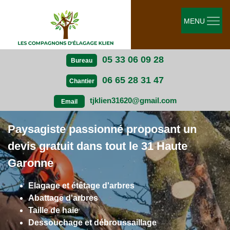
MENU
05 33 06 09 28
Bureau
06 65 28 31 47
Chantier
tjklien31620@gmail.com
Email
Paysagiste passionné proposant un
devis gratuit dans tout le 31 Haute
Garonne
Elagage et étêtage d'arbres
Abattage d'arbres
Taille de haie
Dessouchage et débroussaillage