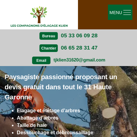
MENU
05 33 06 09 28
Bureau
06 65 28 31 47
Chantier
tjklien31620@gmail.com
Email
Paysagiste passionné proposant un
devis gratuit dans tout le 31 Haute
Garonne
Elagage et étêtage d'arbres
Abattage d'arbres
Taille de haie
Dessouchage et débroussaillage