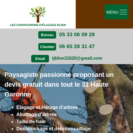
MENU
05 33 06 09 28
Bureau
06 65 28 31 47
Chantier
tjklien31620@gmail.com
Email
Paysagiste passionné proposant un
devis gratuit dans tout le 31 Haute
Garonne
Elagage et étêtage d'arbres
Abattage d'arbres
Taille de haie
Dessouchage et débroussaillage