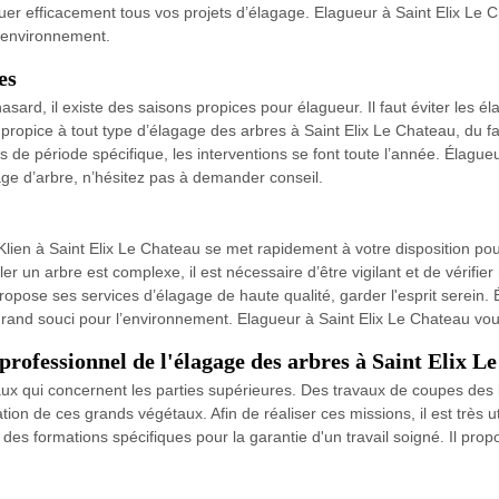
er efficacement tous vos projets d’élagage. Elagueur à Saint Elix Le 
 l’environnement.
es
 hasard, il existe des saisons propices pour élagueur. Il faut éviter les
s propice à tout type d’élagage des arbres à Saint Elix Le Chateau, du f
s de période spécifique, les interventions se font toute l’année. Élagu
age d’arbre, n’hésitez pas à demander conseil.
ien à Saint Elix Le Chateau se met rapidement à votre disposition pour
er un arbre est complexe, il est nécessaire d’être vigilant et de vérifier
ropose ses services d’élagage de haute qualité, garder l'esprit serein
n grand souci pour l’environnement. Elagueur à Saint Elix Le Chateau vous
rofessionnel de l'élagage des arbres à Saint Elix L
ravaux qui concernent les parties supérieures. Des travaux de coupes de
ion de ces grands végétaux. Afin de réaliser ces missions, il est très 
es formations spécifiques pour la garantie d'un travail soigné. Il prop