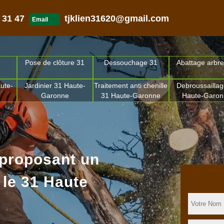
 31 47
tjklien31620@gmail.com
Email
Pose de clôture 31
Dessouchage 31
Abattage arbre
ute-
Jardinier 31 Haute-
Traitement anti chenille
Debroussaillag
Garonne
31 Haute-Garonne
Haute-Garo
 proposant un
 le 31 Haute