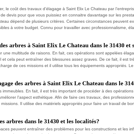
r, le coût des travaux d’élagage à Saint Elix Le Chateau par l’entrepr
de devis pour que vous puissiez en connaitre davantage sur les presta
 Chateau dépend de plusieurs critères. Certaines circonstances peuvent e
bles à votre budget. Connu pour travailler avec professionnalisme, élag
des arbres à Saint Elix Le Chateau dans le 31430 et 
une multitude de raisons. En fait, ces opérations sont appelées élaga
l et cela peut entraîner des blessures assez graves. De ce fait, il est 
rge de ces missions et il utilise tous les équipements appropriés. Le d
lagage des arbres à Saint Elix Le Chateau dans le 31
immeubles. En fait, il est très important de procéder à des opérations
éliorer l'aspect esthétique. Afin de faire ces travaux, des professio
sions. Il utilise des matériels appropriés pour faire un travail de bon
es arbres dans le 31430 et les localités?
ces peuvent entraîner des problèmes pour les constructions et les infra