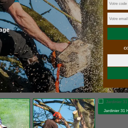
age
O
Jardinier 31