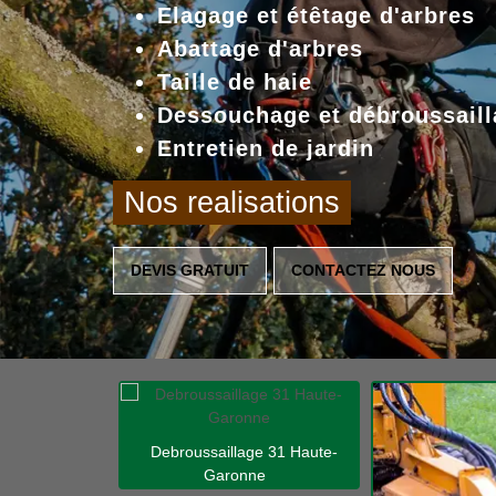
Elagage et étêtage d'arbres
Abattage d'arbres
Taille de haie
Dessouchage et débroussaill
Entretien de jardin
Nos realisations
DEVIS GRATUIT
CONTACTEZ NOUS
Debroussaillage 31 Haute-
Garonne