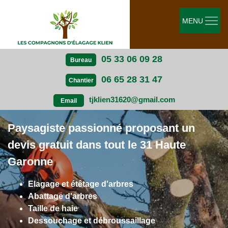
MENU
05 33 06 09 28
Bureau
06 65 28 31 47
Chantier
tjklien31620@gmail.com
Email
Paysagiste passionné proposant un
devis gratuit dans tout le 31 Haute
Garonne
Elagage et étêtage d'arbres
Abattage d'arbres
Taille de haie
Dessouchage et débroussaillage