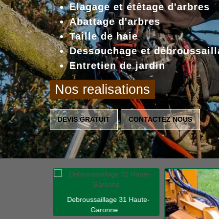
Elagage et étêtage d'arbres
Abattage d'arbres
Taille de haie
Dessouchage et débroussaill
Entretien de jardin
Nos realisations
DEVIS GRATUIT
CONTACTEZ NOUS
Debroussaillage 31 Haute-
Garonne