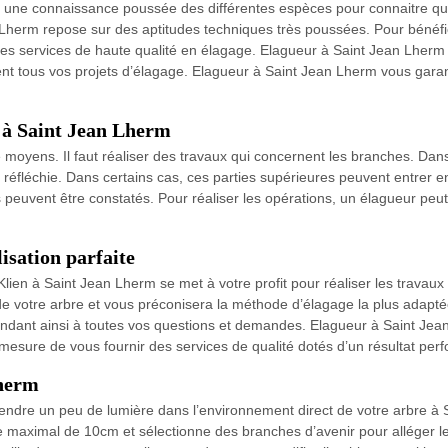
 une connaissance poussée des différentes espèces pour connaitre que
Lherm repose sur des aptitudes techniques très poussées. Pour bénéfic
s services de haute qualité en élagage. Elagueur à Saint Jean Lherm d
t tous vos projets d’élagage. Elagueur à Saint Jean Lherm vous garan
s à Saint Jean Lherm
de moyens. Il faut réaliser des travaux qui concernent les branches. Da
éfléchie. Dans certains cas, ces parties supérieures peuvent entrer en 
peuvent être constatés. Pour réaliser les opérations, un élagueur peut s
isation parfaite
ien à Saint Jean Lherm se met à votre profit pour réaliser les travaux
e votre arbre et vous préconisera la méthode d’élagage la plus adapt
répondant ainsi à toutes vos questions et demandes. Elagueur à Saint 
mesure de vous fournir des services de qualité dotés d’un résultat perf
Lherm
 rendre un peu de lumière dans l’environnement direct de votre arbre 
 maximal de 10cm et sélectionne des branches d’avenir pour alléger l