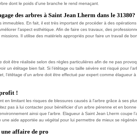
n arbre dont le poids d’une branche le rend menaçant.
lagage des arbres à Saint Jean Lherm dans le 31380?
immeubles. En fait, il est très important de procéder à des opérations
éliorer l'aspect esthétique. Afin de faire ces travaux, des professio
sions. Il utilise des matériels appropriés pour faire un travail de bon
lle doit être réalisée selon des règles particulières afin de ne pas provoq
r un étêtage bien fait. Si l’étêtage ou taille sévère est risqué pour l’arbr
fet, l’étêtage d’un arbre doit être effectué par expert comme élagueur à
rofit !
 en limitant les risques de blessures causés à l'arbre grâce à ses plu
sitez pas à lui contacter pour bénéficier d’un arbre pérenne et en bon
environnement ainsi que l’arbre. Elagueur à Saint Jean Lherm coupe l’a
 une aide apportée au végétal pour lui permettre de mieux se régénére
une affaire de pro