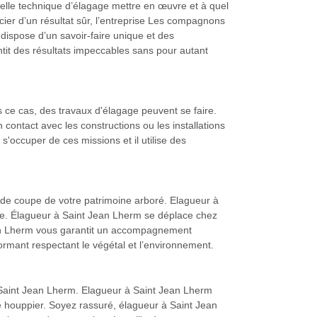
lle technique d’élagage mettre en œuvre et à quel
ier d’un résultat sûr, l’entreprise Les compagnons
ispose d’un savoir-faire unique et des
tit des résultats impeccables sans pour autant
ns ce cas, des travaux d'élagage peuvent se faire.
contact avec les constructions ou les installations
'occuper de ces missions et il utilise des
 de coupe de votre patrimoine arboré. Elagueur à
ée. Élagueur à Saint Jean Lherm se déplace chez
Jean Lherm vous garantit un accompagnement
ormant respectant le végétal et l’environnement.
à Saint Jean Lherm. Elagueur à Saint Jean Lherm
e houppier. Soyez rassuré, élagueur à Saint Jean