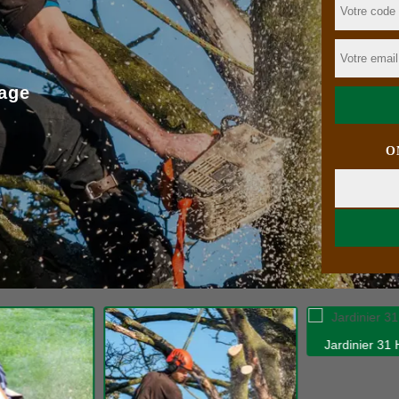
age
O
Jardinier 31