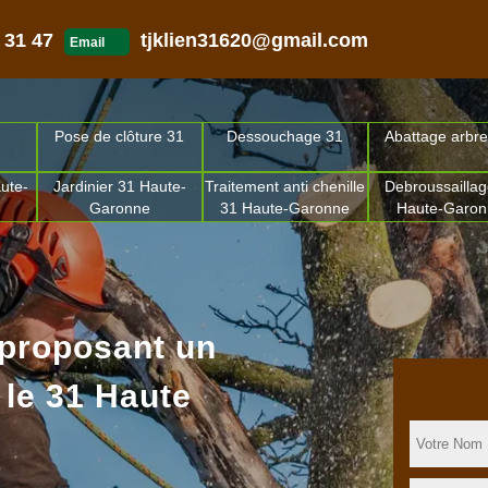
 31 47
tjklien31620@gmail.com
Email
Pose de clôture 31
Dessouchage 31
Abattage arbre
ute-
Jardinier 31 Haute-
Traitement anti chenille
Debroussaillag
Garonne
31 Haute-Garonne
Haute-Garo
 proposant un
 le 31 Haute