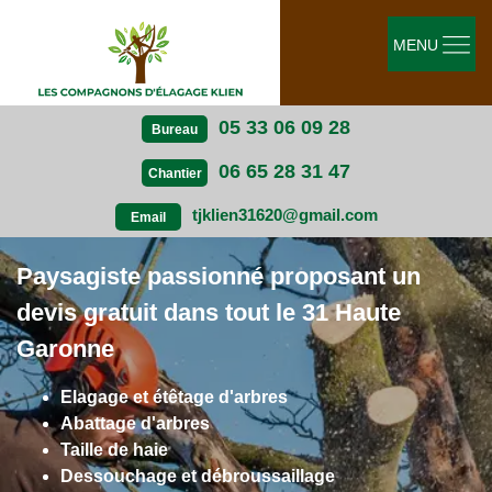
MENU
05 33 06 09 28
Bureau
06 65 28 31 47
Chantier
tjklien31620@gmail.com
Email
Paysagiste passionné proposant un
devis gratuit dans tout le 31 Haute
Garonne
Elagage et étêtage d'arbres
Abattage d'arbres
Taille de haie
Dessouchage et débroussaillage