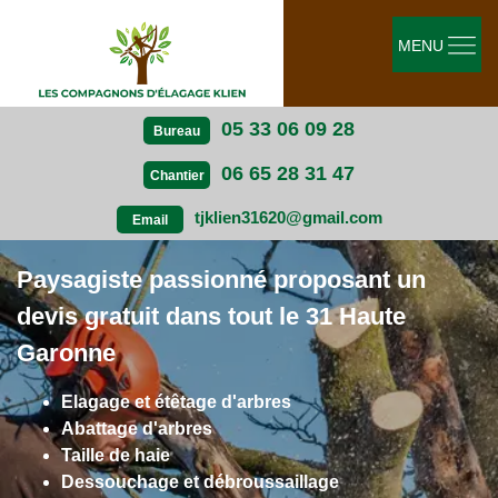
MENU
05 33 06 09 28
Bureau
06 65 28 31 47
Chantier
tjklien31620@gmail.com
Email
Paysagiste passionné proposant un
devis gratuit dans tout le 31 Haute
Garonne
Elagage et étêtage d'arbres
Abattage d'arbres
Taille de haie
Dessouchage et débroussaillage