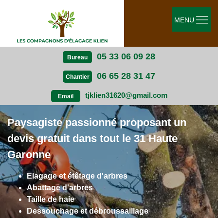
MENU
05 33 06 09 28
Bureau
06 65 28 31 47
Chantier
tjklien31620@gmail.com
Email
Paysagiste passionné proposant un
devis gratuit dans tout le 31 Haute
Garonne
Elagage et étêtage d'arbres
Abattage d'arbres
Taille de haie
Dessouchage et débroussaillage