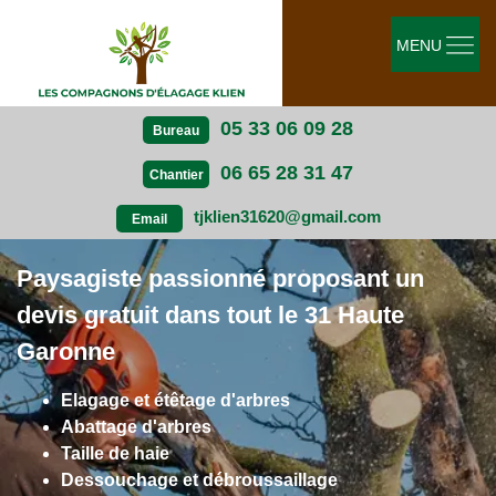
MENU
05 33 06 09 28
Bureau
06 65 28 31 47
Chantier
tjklien31620@gmail.com
Email
Paysagiste passionné proposant un
devis gratuit dans tout le 31 Haute
Garonne
Elagage et étêtage d'arbres
Abattage d'arbres
Taille de haie
Dessouchage et débroussaillage