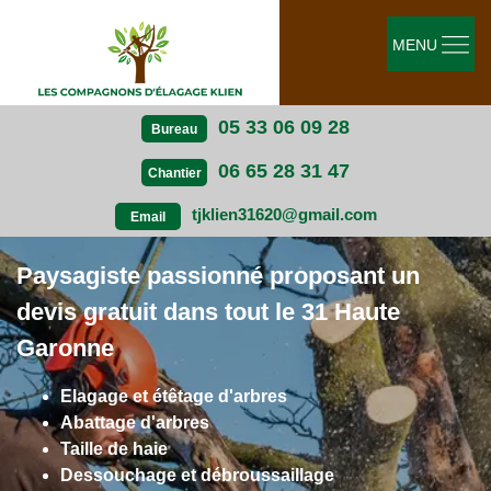
MENU
05 33 06 09 28
Bureau
06 65 28 31 47
Chantier
tjklien31620@gmail.com
Email
Paysagiste passionné proposant un
devis gratuit dans tout le 31 Haute
Garonne
Elagage et étêtage d'arbres
Abattage d'arbres
Taille de haie
Dessouchage et débroussaillage