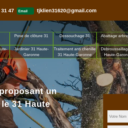
 31 47
tjklien31620@gmail.com
Email
Pose de clôture 31
Dessouchage 31
Abattage arbre
ute-
Jardinier 31 Haute-
Traitement anti chenille
Debroussaillag
Garonne
31 Haute-Garonne
Haute-Garo
 proposant un
 le 31 Haute