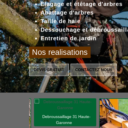
Elagage et étêtage d'arbres
Abattage d'arbres
Taille de haie
Dessouchage et débroussaill
Entretien de jardin
Nos realisations
DEVIS GRATUIT
CONTACTEZ NOUS
Debroussaillage 31 Haute-
Garonne