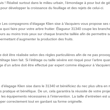
vis ! Réalisé surtout dans le milieu urbain, l’émondage à pour but de
pour développer la croissance du feuillage et des rejets de celui-ci.
ge Les compagnons d'élagage Klien sise à Vacquiers vous propose ses serv
a quoi faire pour votre arbre fruitier. Élagueur 31340 coupe les branche
ours au moins trois yeux sur chaque branche taillée afin de permettre sa
ue permettant d’augmenter la production des fruits.
lle doit être réalisée selon des règles particulières afin de ne pas provoq
tage bien fait. Si l’étêtage ou taille sévère est risqué pour l’arbre quand
tage d’un arbre doit être effectué par expert comme élagueur à Vacquiers
'élagage Klien sise dans le 31340 et bénéficiez du nec plus ultra en ma
us pratique et bénéfique. De un, cela garantira la réussite de votre projet
 les équipements nécessaires à l’intervention. La taille d'entretien est
per correctement tout en gardant sa forme originelle.