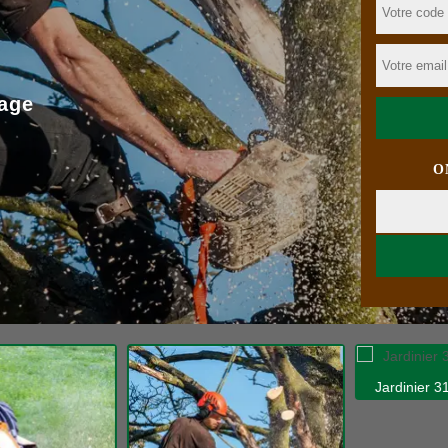
age
O
Jardinier 31