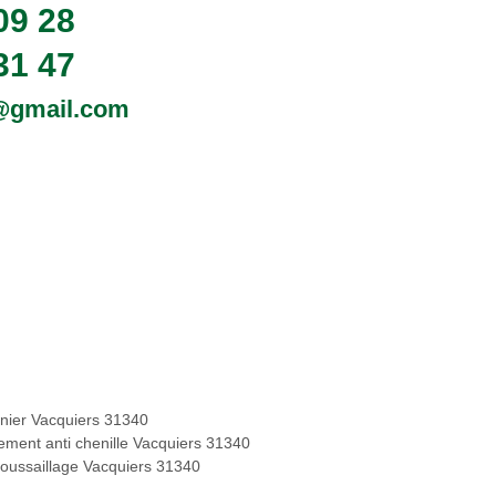
09 28
31 47
0@gmail.com
inier Vacquiers 31340
tement anti chenille Vacquiers 31340
oussaillage Vacquiers 31340