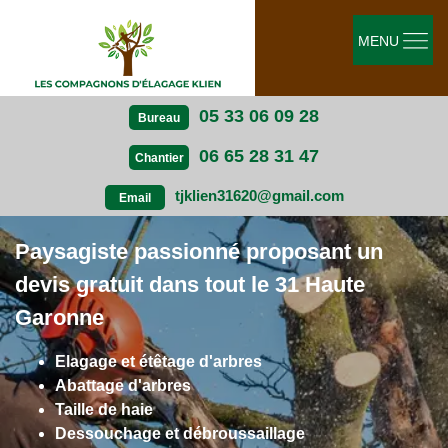
MENU
05 33 06 09 28
Bureau
06 65 28 31 47
Chantier
tjklien31620@gmail.com
Email
Paysagiste passionné proposant un
devis gratuit dans tout le 31 Haute
Garonne
Elagage et étêtage d'arbres
Abattage d'arbres
Taille de haie
Dessouchage et débroussaillage