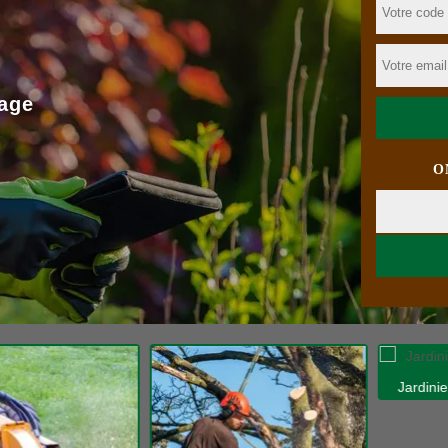
age
O
Jardinier 31