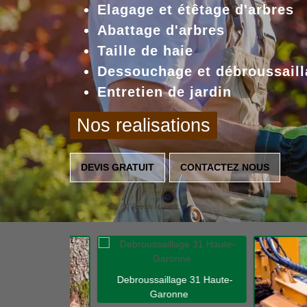
Elagage et étêtage d'arbres
Abattage d'arbres
Taille de haie
Dessouchage et débroussaill
Entretien de jardin
Nos realisations
DEVIS GRATUIT
CONTACTEZ NOUS
Debroussaillage 31 Haute-
Garonne