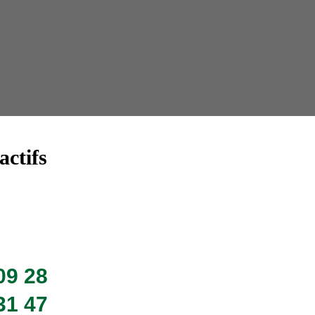
Taille 
actifs
09 28
31 47