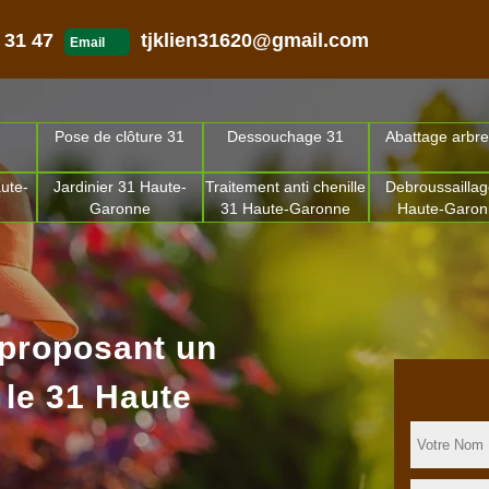
 31 47
tjklien31620@gmail.com
Email
Pose de clôture 31
Dessouchage 31
Abattage arbre
ute-
Jardinier 31 Haute-
Traitement anti chenille
Debroussaillag
Garonne
31 Haute-Garonne
Haute-Garo
 proposant un
 le 31 Haute