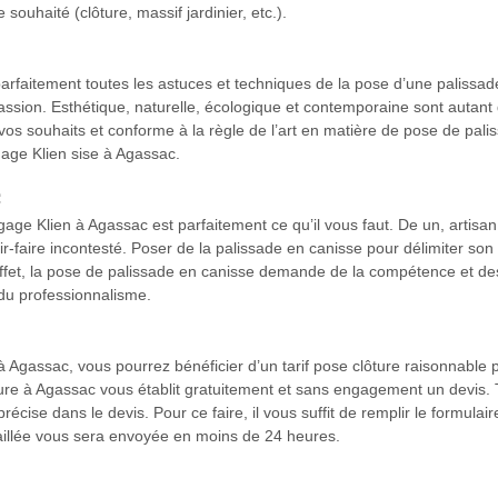
souhaité (clôture, massif jardinier, etc.).
parfaitement toutes les astuces et techniques de la pose d’une palissad
sion. Esthétique, naturelle, écologique et contemporaine sont autant d
os souhaits et conforme à la règle de l’art en matière de pose de paliss
age Klien sise à Agassac.
c
age Klien à Agassac est parfaitement ce qu’il vous faut. De un, artis
ir-faire incontesté. Poser de la palissade en canisse pour délimiter so
 effet, la pose de palissade en canisse demande de la compétence et des
 du professionnalisme.
 Agassac, vous pourrez bénéficier d’un tarif pose clôture raisonnable
ôture à Agassac vous établit gratuitement et sans engagement un devis. T
récise dans le devis. Pour ce faire, il vous suffit de remplir le formula
aillée vous sera envoyée en moins de 24 heures.