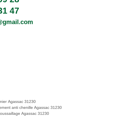
31 47
0@gmail.com
inier Agassac 31230
tement anti chenille Agassac 31230
oussaillage Agassac 31230