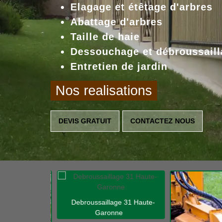
Elagage et étêtage d'arbres
Abattage d'arbres
Taille de haie
Dessouchage et débroussaill
Entretien de jardin
Nos realisations
DEVIS GRATUIT
CONTACTEZ NOUS
Debroussaillage 31 Haute-
Garonne