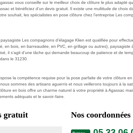
gassac vous conseille sur le meilleur choix de clôture le plus adapté qu
sac et bénéficiez d’un devis gratuit. Il existe une multitude de choix da
votre souhait, les spécialistes en pose clôture chez l’entreprise Les 
aysagiste Les compagnons d'élagage Klien est qualifiée pour effectuer da
rgé, en bois, en barreaudée, en PVC, en grillage ou autres), paysagiste 
l aisé, il s’agit d’une tâche qui demande beaucoup de patience et de t
 dans le 31230.
ispose la compétence requise pour la pose parfaite de votre clôture en 
us sommes des artisans aguerris et nous veillerons toujours à la satisf
e clôture en bois offre un charme naturel à votre propriété à Agassac 
ements adéquats et le savoir-faire.
 gratuit
Nos coordonnées
05 33 06 