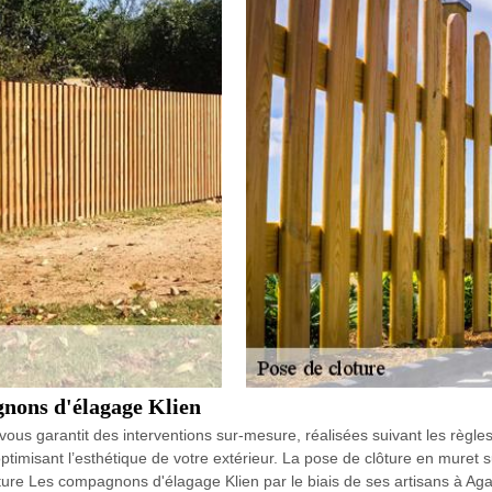
gnons d'élagage Klien
ous garantit des interventions sur-mesure, réalisées suivant les règles 
optimisant l’esthétique de votre extérieur. La pose de clôture en muret s
ôture Les compagnons d'élagage Klien par le biais de ses artisans à A