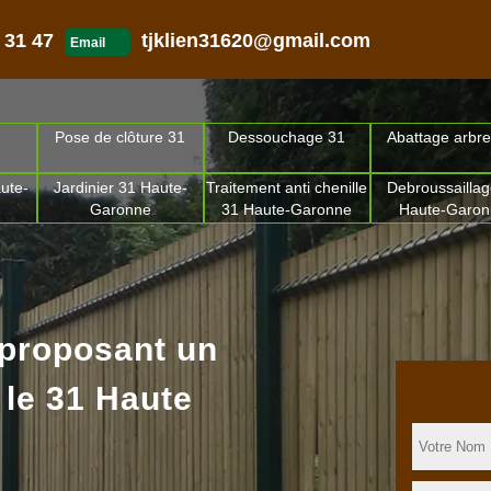
 31 47
tjklien31620@gmail.com
Email
Pose de clôture 31
Dessouchage 31
Abattage arbre
ute-
Jardinier 31 Haute-
Traitement anti chenille
Debroussaillag
Garonne
31 Haute-Garonne
Haute-Garo
 proposant un
 le 31 Haute