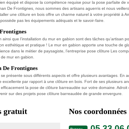
ien équipé et dispose la compétence requise pour la pose parfaite de vo
n De Frontignes, nous sommes des artisans aguerris et nous veillerons 
Installer une clôture en bois offre un charme naturel à votre propriété
e possède pas les équipements adéquats et le savoir-faire.
 Frontignes
 ainsi que l’installation du mur en gabion sont des tâches qu’artisan p
tion esthétique et pratique ! Le mur en gabion apporte une touche de g
rience dans le métier de paysagiste, l’entreprise pose clôture Les com
e de mur en gabion.
n De Frontignes
e présente sous différents aspects et offre plusieurs avantages. En aci
excellente par rapport à une clôture en bois. Fort de ses plusieurs a
r efficacement la pose de clôture barreaudée sur votre domaine. Adroit 
enir sur des projets pose clôture barreaudée de grande envergure.
 gratuit
Nos coordonnées
05 33 06 