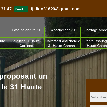
 31 47
tjklien31620@gmail.com
Email
Pose de clôture 31
Dessouchage 31
Abattage arbre
ute-
Jardinier 31 Haute-
Traitement anti chenille
Debroussaillag
Garonne
31 Haute-Garonne
Haute-Garo
 proposant un
 le 31 Haute