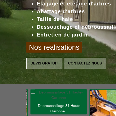
Elagage et étêtage d'arbres
Abattage d'arbres
Taille de haie
Dessouchage et débroussaill
Entretien de jardin
Nos realisations
DEVIS GRATUIT
CONTACTEZ NOUS
Debroussaillage 31 Haute-
Garonne