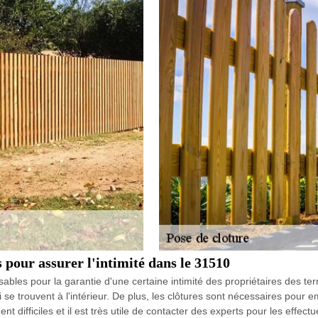
s pour assurer l'intimité dans le 31510
ables pour la garantie d'une certaine intimité des propriétaires des terrai
ui se trouvent à l'intérieur. De plus, les clôtures sont nécessaires pour
t difficiles et il est très utile de contacter des experts pour les eff