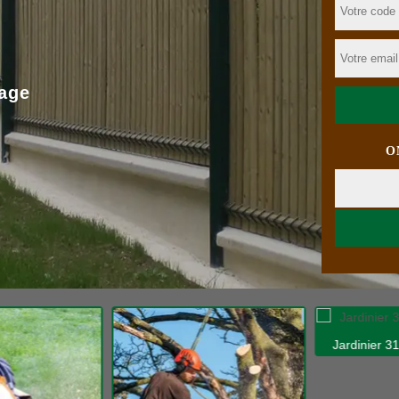
age
O
Jardinier 31