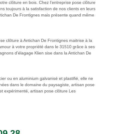
tre clôture en bois. Chez l’entreprise pose clôture
toujours à la satisfaction de nos clients en leurs
 à Antichan De Frontignes mais présente quand même
ose clôture à Antichan De Frontignes maitrise à la
lamour à votre propriété dans le 31510 grâce à ses
pagnons d'élagage Klien sise dans la Antichan De
er ou en aluminium galvanisé et plastifié, elle ne
nnées dans le domaine du paysagiste, artisan pose
et expérimenté, artisan pose clôture Les
09 28