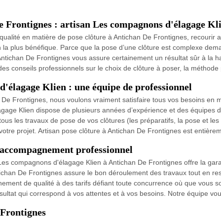
De Frontignes : artisan Les compagnons d'élagage Kl
s de qualité en matière de pose clôture à Antichan De Frontignes, recouri
 la plus bénéfique. Parce que la pose d’une clôture est complexe deman
ntichan De Frontignes vous assure certainement un résultat sûr à la 
des conseils professionnels sur le choix de clôture à poser, la méthode 
d'élagage Klien : une équipe de professionnel
n De Frontignes, nous voulons vraiment satisfaire tous vos besoins en 
gage Klien dispose de plusieurs années d’expérience et des équipes d’a
s les travaux de pose de vos clôtures (les préparatifs, la pose et les f
votre projet. Artisan pose clôture à Antichan De Frontignes est entièreme
n accompagnement professionnel
te Les compagnons d'élagage Klien à Antichan De Frontignes offre la gar
ichan De Frontignes assure le bon déroulement des travaux tout en respe
ement de qualité à des tarifs défiant toute concurrence où que vous s
ésultat qui correspond à vos attentes et à vos besoins. Notre équipe vous
 Frontignes