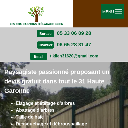
MENU
05 33 06 09 28
Bureau
06 65 28 31 47
Chantier
tjklien31620@gmail.com
Email
Paysagiste passionné proposant un
devis gratuit dans tout le 31 Haute
Garonne
Elagage et étêtage d'arbres
Abattage d'arbres
Taille de haie
Dessouchage et débroussaillage