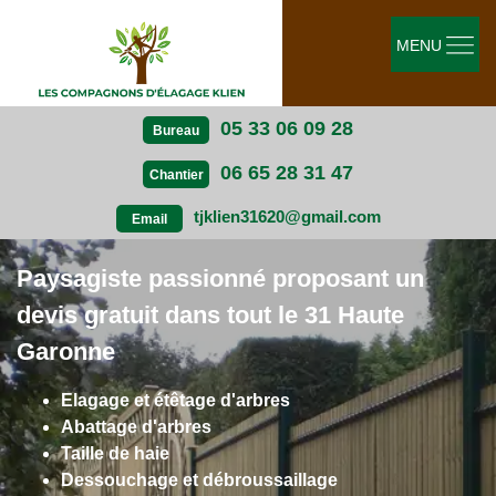
MENU
05 33 06 09 28
Bureau
06 65 28 31 47
Chantier
tjklien31620@gmail.com
Email
Paysagiste passionné proposant un
devis gratuit dans tout le 31 Haute
Garonne
Elagage et étêtage d'arbres
Abattage d'arbres
Taille de haie
Dessouchage et débroussaillage