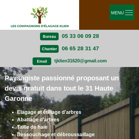
MENU
05 33 06 09 28
Bureau
06 65 28 31 47
Chantier
tjklien31620@gmail.com
Email
Paysagiste passionné proposant un
devis gratuit dans tout le 31 Haute
Garonne
Elagage et étêtage d'arbres
Abattage d'arbres
Taille de haie
Dessouchage et débroussaillage