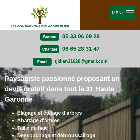
MENU
05 33 06 09 28
Bureau
06 65 28 31 47
Chantier
tjklien31620@gmail.com
Email
Paysagiste passionné proposant un
devis gratuit dans tout le 31 Haute
Garonne
Elagage et étêtage d'arbres
Abattage d'arbres
Taille de haie
Dessouchage et débroussaillage