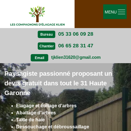
MENU
05 33 06 09 28
Bureau
06 65 28 31 47
Chantier
tjklien31620@gmail.com
Email
Paysagiste passionné proposant un
devis gratuit dans tout le 31 Haute
Garonne
Elagage et étêtage d'arbres
Abattage d'arbres
Taille de haie
Dessouchage et débroussaillage