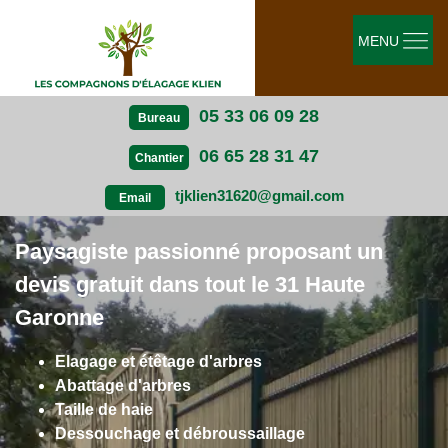
MENU
05 33 06 09 28
Bureau
06 65 28 31 47
Chantier
tjklien31620@gmail.com
Email
Paysagiste passionné proposant un
devis gratuit dans tout le 31 Haute
Garonne
Elagage et étêtage d'arbres
Abattage d'arbres
Taille de haie
Dessouchage et débroussaillage