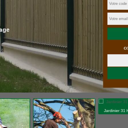
age
O
Jardinier 31