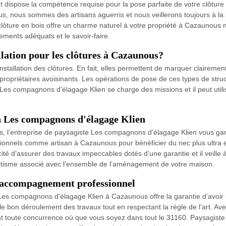
 dispose la compétence requise pour la pose parfaite de votre clôture 
nous sommes des artisans aguerris et nous veillerons toujours à la sat
ne clôture en bois offre un charme naturel à votre propriété à Cazauno
ements adéquats et le savoir-faire.
llation pour les clôtures à Cazaunous?
nstallation des clôtures. En fait, elles permettent de marquer clairement 
s propriétaires avoisinants. Les opérations de pose de ces types de structu
 Les compagnons d'élagage Klien se charge des missions et il peut utilis
n Les compagnons d'élagage Klien
us, l’entreprise de paysagiste Les compagnons d'élagage Klien vous gar
ssionnels comme artisan à Cazaunous pour bénéficier du nec plus ultra 
té d’assurer des travaux impeccables dotés d’une garantie et il veille 
esthétisme associé avec l’ensemble de l’aménagement de votre maison.
n accompagnement professionnel
ste Les compagnons d'élagage Klien à Cazaunous offre la garantie d’avo
e bon déroulement des travaux tout en respectant la règle de l’art. Av
t toute concurrence où que vous soyez dans tout le 31160. Paysagiste 