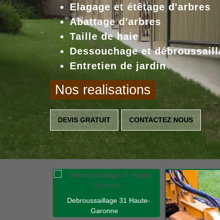
Elagage et étêtage d'arbres
Abattage d'arbres
Taille de haie
Dessouchage et débroussaill
Entretien de jardin
Nos realisations
DEVIS GRATUIT
CONTACTEZ NOUS
Debroussaillage 31 Haute-
Garonne