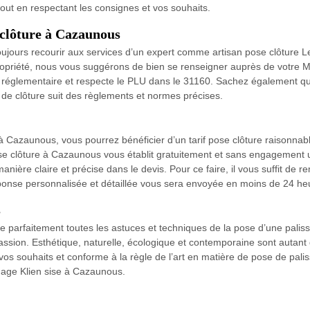
ut en respectant les consignes et vos souhaits.
 clôture à Cazaunous
z toujours recourir aux services d’un expert comme artisan pose clôtur
opriété, nous vous suggérons de bien se renseigner auprès de votre Mai
 réglementaire et respecte le PLU dans le 31160. Sachez également qu’
e de clôture suit des règlements et normes précises.
 Cazaunous, vous pourrez bénéficier d’un tarif pose clôture raisonnab
ose clôture à Cazaunous vous établit gratuitement et sans engagement u
nière claire et précise dans le devis. Pour ce faire, il vous suffit de rem
nse personnalisée et détaillée vous sera envoyée en moins de 24 he
s
e parfaitement toutes les astuces et techniques de la pose d’une palis
sion. Esthétique, naturelle, écologique et contemporaine sont autant d
os souhaits et conforme à la règle de l’art en matière de pose de paliss
gage Klien sise à Cazaunous.