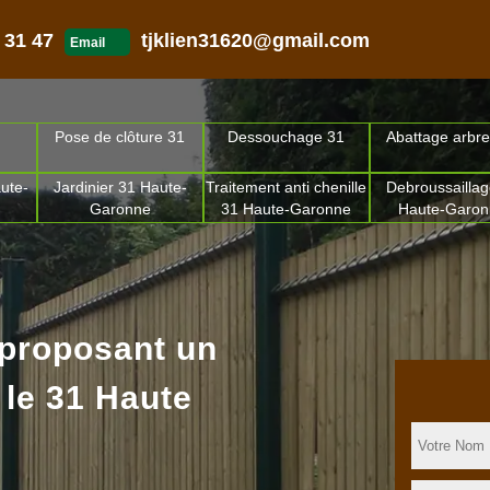
 31 47
tjklien31620@gmail.com
Email
Pose de clôture 31
Dessouchage 31
Abattage arbre
ute-
Jardinier 31 Haute-
Traitement anti chenille
Debroussaillag
Garonne
31 Haute-Garonne
Haute-Garo
 proposant un
 le 31 Haute