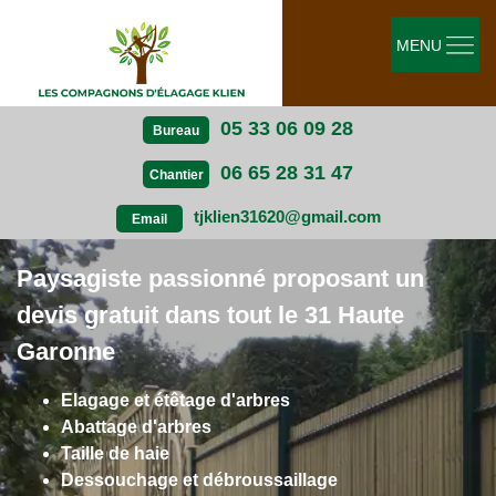
MENU
05 33 06 09 28
Bureau
06 65 28 31 47
Chantier
tjklien31620@gmail.com
Email
Paysagiste passionné proposant un
devis gratuit dans tout le 31 Haute
Garonne
Elagage et étêtage d'arbres
Abattage d'arbres
Taille de haie
Dessouchage et débroussaillage